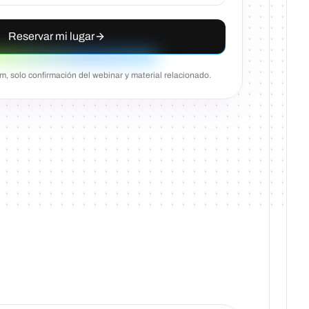
Reservar mi lugar
m, solo confirmación del webinar y material relacionado.