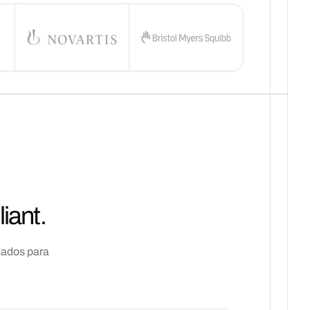
iant.
ñados para