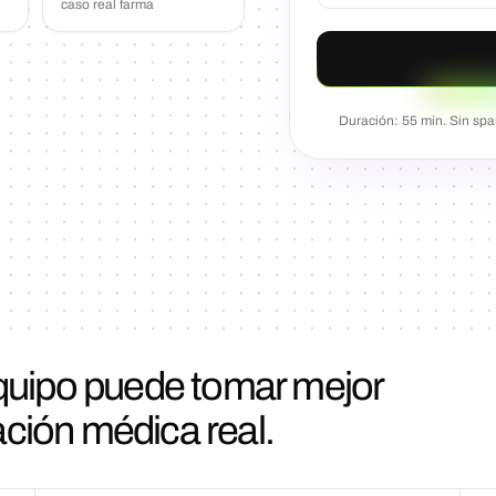
caso real farma
Duración: 55 min. Sin spa
equipo puede tomar mejor
ción médica real.