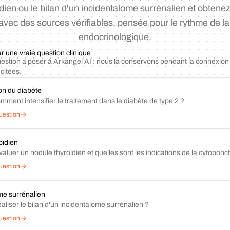
dien ou le bilan d'un incidentalome surrénalien et obten
avec des sources vérifiables, pensée pour le rythme de la
endocrinologique.
une vraie question clinique
estion à poser à Arkangel AI : nous la conservons pendant la connexio
citées.
ion du diabète
ment intensifier le traitement dans le diabète de type 2 ?
uestion
oïdien
uer un nodule thyroïdien et quelles sont les indications de la cytoponct
uestion
me surrénalien
liser le bilan d'un incidentalome surrénalien ?
uestion