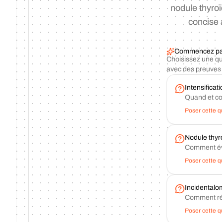
nodule thyroï
concise 
Commencez par 
Choisissez une qu
avec des preuves 
Intensificat
Quand et com
Poser cette q
Nodule thyr
Comment éval
Poser cette q
Incidentalo
Comment réa
Poser cette q