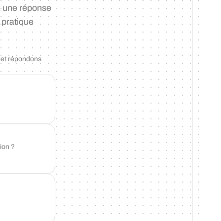
ez une réponse
 pratique
n et répondons
ion ?