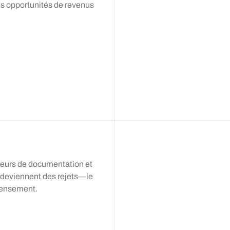
es opportunités de revenus
Ven
Sam
rreurs de documentation et
ne deviennent des rejets—le
ecensement.