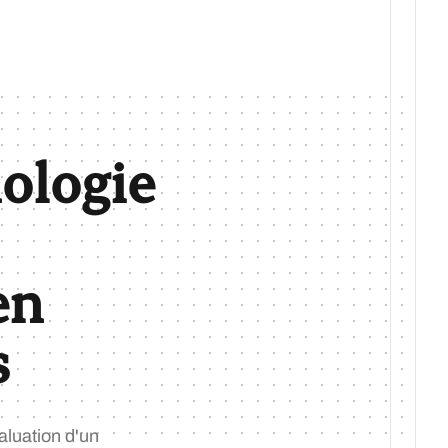
ologie
en
s
aluation d'un