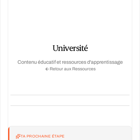
Université
Contenu éducatif et ressources d'apprentissage
Retour aux Ressources
Débutant – Intermédiaire
Débutant
Introduction à l'Intelligence Artificielle
en Santé
IA Générative en Santé
TA PROCHAINE ÉTAPE