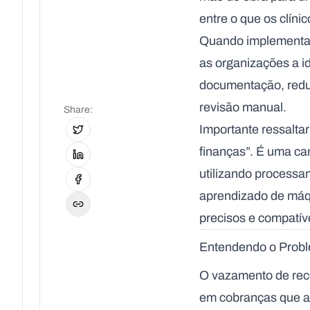
entre o que os clín
Quando implementad
as organizações a id
documentação, reduz
revisão manual.
Share
:
Importante ressalta
finanças”. É uma ca
utilizando processa
aprendizado de máqu
precisos e compatív
Entendendo o Probl
O vazamento de rece
em cobranças que a