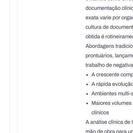
documentação clínic
exata varie por org
cultura de documenta
obtida é rotineiram
Abordagens tradicio
prontuários, lançam
trabalho de negati
A crescente comp
A rápida evolução
Ambientes multi-s
Maiores volumes 
clínicos
A
análise clínica de 
mão de obra para 