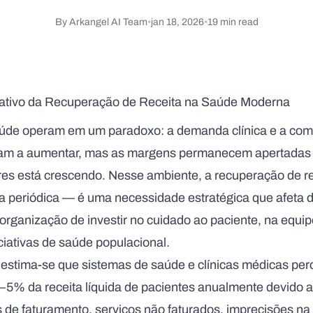
By
Arkangel AI Team
•
jan 18, 2026
•
19
min read
rativo da Recuperação de Receita na Saúde Moderna
úde operam em um paradoxo: a demanda clínica e a com
uam a aumentar, mas as margens permanecem apertadas e
es está crescendo. Nesse ambiente, a
recuperação de re
ria periódica — é uma necessidade estratégica que afeta 
rganização de investir no cuidado ao paciente, na equi
ciativas de saúde populacional.
, estima-se que sistemas de saúde e clínicas médicas pe
5% da receita líquida de pacientes anualmente
devido a
 de faturamento, serviços não faturados, imprecisões na 