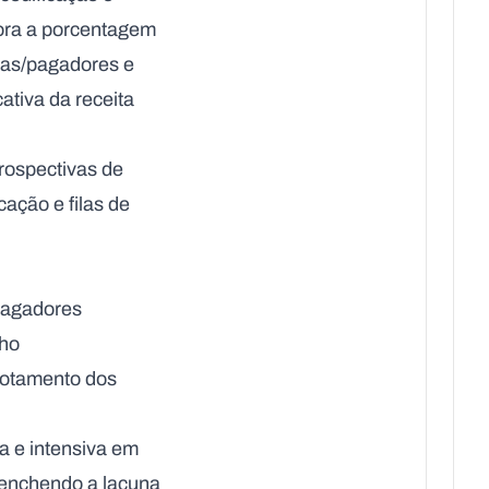
bora a porcentagem
ras/pagadores e
ativa da receita
trospectivas de
ação e filas de
/pagadores
lho
gotamento dos
a e intensiva em
eenchendo a lacuna