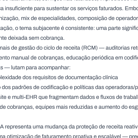
a insuficiente para sustentar os serviços faturados. Em
anização, mix de especialidades, composição de operado
ção, o tema subjacente é consistente: uma parte signific
ente deixada sem cobrança.
nais de gestão do ciclo de receita (RCM) — auditorias re
ento manual de cobranças, educação periódica em codific
vas — lutam para acompanhar:
lexidade dos requisitos de documentação clínica
 dos padrões de codificação e políticas das operadoras
ite e multi-EHR que fragmentam dados e fluxos de traba
de cobranças, equipes mais reduzidas e aumento do es
IA
representa uma mudança da proteção de receita reativ
uma
otimização de faturamento
proativa e escalável — pr