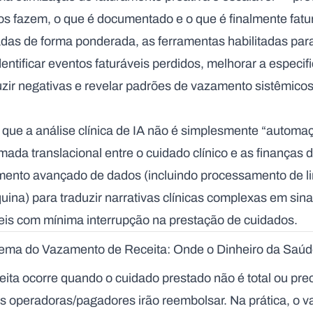
icos fazem, o que é documentado e o que é finalmente fat
as de forma ponderada, as ferramentas habilitadas par
entificar eventos faturáveis perdidos, melhorar a especif
ir negativas e revelar padrões de vazamento sistêmicos 
r que a análise clínica de IA não é simplesmente “automa
mada translacional entre o cuidado clínico e as finanças
mento avançado de dados (incluindo processamento de l
ina) para traduzir narrativas clínicas complexas em sina
eis com mínima interrupção na prestação de cuidados.
ema do Vazamento de Receita: Onde o Dinheiro da Saú
ita ocorre quando o cuidado prestado não é total ou pre
s operadoras/pagadores irão reembolsar. Na prática, o 