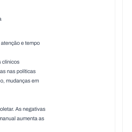
a
a atenção e tempo
 clínicos
s nas políticas
plo, mudanças em
letar. As negativas
e manual aumenta as