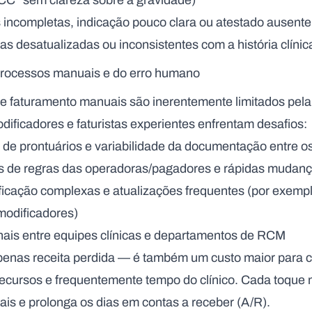
CC” sem clareza sobre a gravidade)
 incompletas, indicação pouco clara ou atestado ausente
as desatualizadas ou inconsistentes com a história clínic
 processos manuais e do erro humano
de faturamento manuais são inerentemente limitados pel
ficadores e faturistas experientes enfrentam desafios:
e prontuários e variabilidade da documentação entre os
 de regras das operadoras/pagadores e rápidas mudança
dificação complexas e atualizações frequentes (por exem
 modificadores)
nais entre equipes clínicas e departamentos de RCM
penas receita perdida — é também um custo maior para co
recursos e frequentemente tempo do clínico. Cada toqu
is e prolonga os dias em contas a receber (A/R).