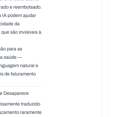
urado e reembolsado.
a IA podem ajudar
icidade da
que são invisíveis à
ção para as
 da saúde —
inguagem natural e
is de faturamento
de Desaparece
cisamente traduzido
vazamento raramente