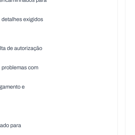
e encaminhados para
 detalhes exigidos
lta de autorização
o, problemas com
agamento e
atado para