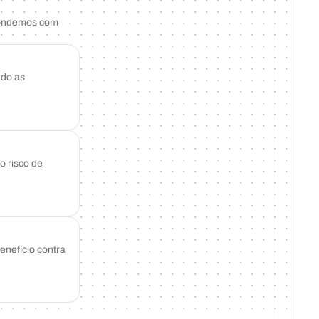
spondemos com
ndo as
o risco de
enefício contra