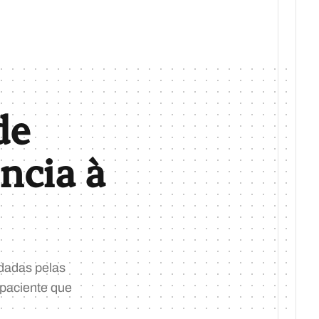
de
ncia à
dadas pelas
o paciente que