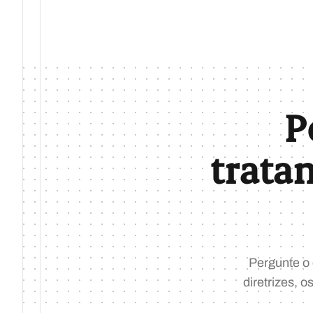
P
trata
Pergunte o
diretrizes, o