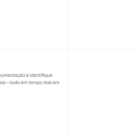
Sex
Sáb
ocumentação e identifique
losas—tudo em tempo real em