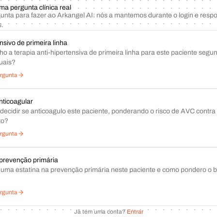
 pergunta clínica real
unta para fazer ao Arkangel AI: nós a mantemos durante o login e re
s.
nsivo de primeira linha
o a terapia anti-hipertensiva de primeira linha para este paciente segu
tuais?
ergunta
nticoagular
ecidir se anticoagulo este paciente, ponderando o risco de AVC contra 
to?
ergunta
 prevenção primária
r uma estatina na prevenção primária neste paciente e como pondero o b
ergunta
Já tem uma conta?
Entrar