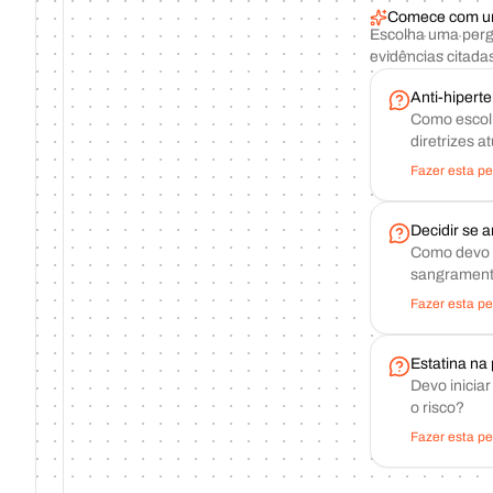
Comece com uma
Escolha uma perg
evidências citada
Anti-hiperte
Como escolh
diretrizes a
Fazer esta p
Decidir se a
Como devo d
sangramen
Fazer esta p
Estatina na
Devo inicia
o risco?
Fazer esta p