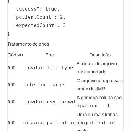
{
"success"
:
true
,
"patientCount"
:
2
,
"expectedCount"
:
3
}
Tratamento de erros
Código
Erro
Descrição
Formato de arquivo
invalid_file_type
400
não suportado
O arquivo ultrapassa o
file_too_large
400
limite de 3MB
A primeira coluna não
invalid_csv_format
400
patient_id
é
Uma ou mais linhas
missing_patient_id
patient_id
400
têm
vazio