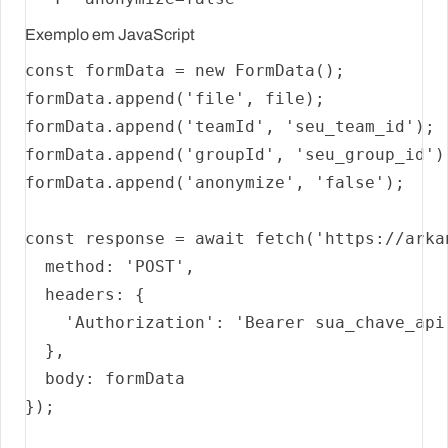
Exemplo em JavaScript
const
 formData = 
new
FormData
();

formData.
append
(
'file'
, file);

formData.
append
(
'teamId'
, 
'seu_team_id'
);

formData.
append
(
'groupId'
, 
'seu_group_id'
)
formData.
append
(
'anonymize'
, 
'false'
);

const
 response = 
await
fetch
(
'https://arka
method
: 
'POST'
,

headers
: {

'Authorization'
: 
'Bearer sua_chave_api
  },

body
: formData

});
