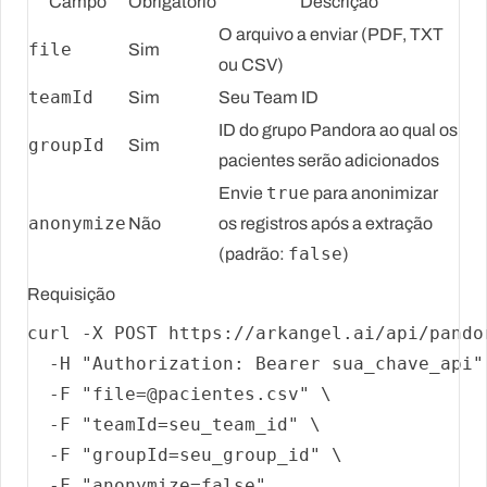
Campo
Obrigatório
Descrição
O arquivo a enviar (PDF, TXT
file
Sim
ou CSV)
teamId
Sim
Seu Team ID
ID do grupo Pandora ao qual os
groupId
Sim
pacientes serão adicionados
true
Envie
para anonimizar
anonymize
Não
os registros após a extração
false
(padrão:
)
Requisição
curl -X POST https://arkangel.ai/api/pando
  -H 
"Authorization: Bearer sua_chave_api"
  -F 
"file=@pacientes.csv"
 \

  -F 
"teamId=seu_team_id"
 \

  -F 
"groupId=seu_group_id"
 \

  -F 
"anonymize=false"