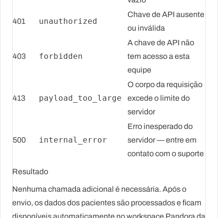
Chave de API ausente
unauthorized
401
ou inválida
A chave de API não
forbidden
403
tem acesso a esta
equipe
O corpo da requisição
payload_too_large
413
excede o limite do
servidor
Erro inesperado do
internal_error
500
servidor — entre em
contato com o suporte
Resultado
Nenhuma chamada adicional é necessária. Após o
envio, os dados dos pacientes são processados e ficam
disponíveis automaticamente no workspace Pandora da