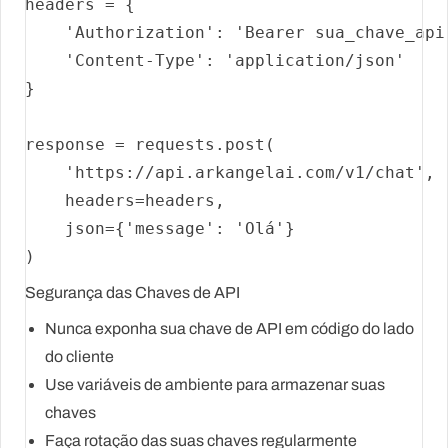
headers = {

'Authorization'
: 
'Bearer sua_chave_api
'Content-Type'
: 
'application/json'
}

response = requests.post(

'https://api.arkangelai.com/v1/chat'
,

    headers=headers,

    json={
'message'
: 
'Olá'
}

Segurança das Chaves de API
Nunca exponha
sua chave de API em código do lado
do cliente
Use variáveis de ambiente
para armazenar suas
chaves
Faça rotação das suas chaves
regularmente