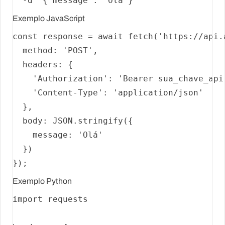
  -d 
'{"message": "Olá"}'
Exemplo JavaScript
const
 response = 
await
fetch
(
'https://api.
method
: 
'POST'
,

headers
: {

'Authorization'
: 
'Bearer sua_chave_api
'Content-Type'
: 
'application/json'
  },

body
: 
JSON
.
stringify
({

message
: 
'Olá'
  })

Exemplo Python
import
 requests
