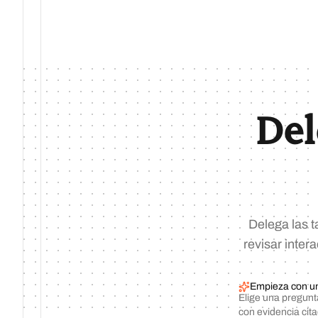
Del
Delega las t
revisar inter
Empieza con un
Elige una pregunt
con evidencia cit