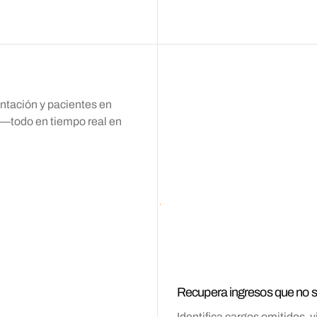
Vie
Sab
entación y pacientes en
s—todo en tiempo real en
Recupera ingresos que no s
Identifica cargos omitidos, 