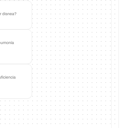
or disnea?
neumonía
ficiencia