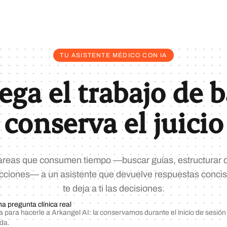
TU ASISTENTE MÉDICO CON IA
ega el trabajo de b
conserva el juicio
areas que consumen tiempo —buscar guías, estructurar d
acciones— a un asistente que devuelve respuestas concis
te deja a ti las decisiones.
a pregunta clínica real
a para hacerle a Arkangel AI: la conservamos durante el inicio de sesi
ada.