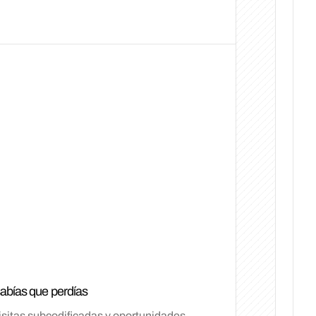
abías que perdías
visitas subcodificadas y oportunidades