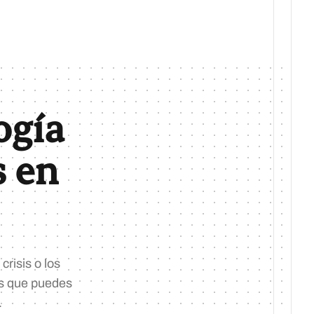
ogía
s en
crisis o los
as que puedes
.