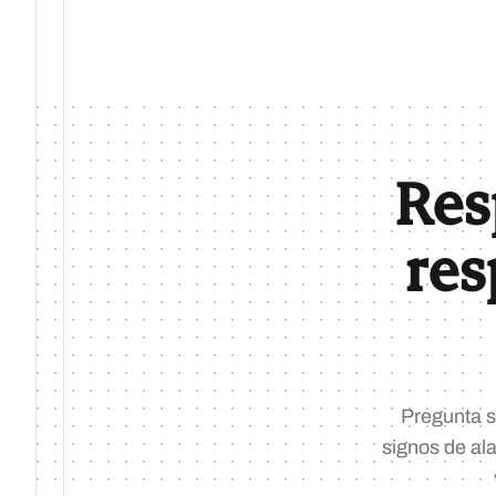
Res
res
Pregunta so
signos de al