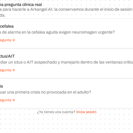
a pregunta clínica real
a para hacerle a Arkangel AI: la conservamos durante el inicio de sesi
ada.
cefalea
 de alarma en la cefalea aguda exigen neuroimagen urgente?
regunta
ctus/AIT
iar un ictus o AIT sospechado y manejarlo dentro de las ventanas críti
regunta
is
ar una primera crisis no provocada en el adulto?
regunta
¿Ya tienes una cuenta?
Inicia sesión