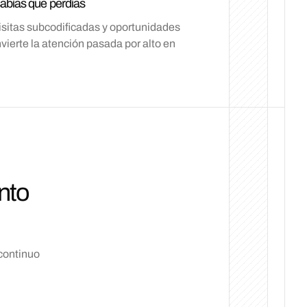
abías que perdías
visitas subcodificadas y oportunidades
nvierte la atención pasada por alto en
nto
continuo