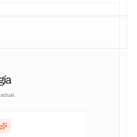
gía
actual.