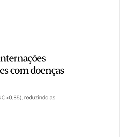
internações
tes com doenças
UC>0,85), reduzindo as