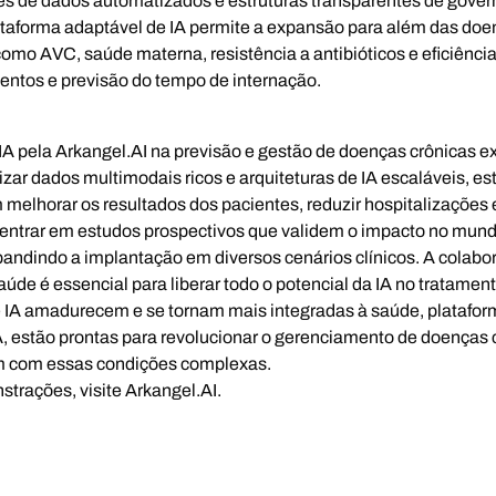
nes de dados automatizados e estruturas transparentes de gover
ataforma adaptável de IA permite a expansão para além das doenç
omo AVC, saúde materna, resistência a antibióticos e eficiênci
entos e previsão do tempo de internação.
IA pela Arkangel.AI na previsão e gestão de doenças crônicas ex
zar dados multimodais ricos e arquiteturas de IA escaláveis, est
melhorar os resultados dos pacientes, reduzir hospitalizações e
entrar em estudos prospectivos que validem o impacto no mund
pandindo a implantação em diversos cenários clínicos. A colabo
úde é essencial para liberar todo o potencial da IA no tratamen
 IA amadurecem e se tornam mais integradas à saúde, platafor
 estão prontas para revolucionar o gerenciamento de doenças 
m com essas condições complexas.
strações, visite
Arkangel.AI
.