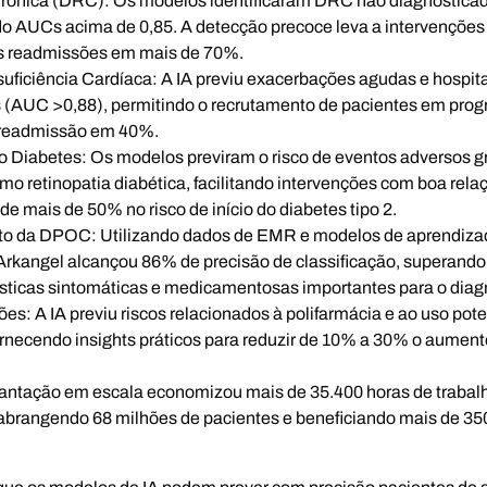
rônica (DRC):
Os modelos identificaram DRC não diagnosticad
do AUCs acima de 0,85. A detecção precoce leva a intervençõe
as readmissões em mais de 70%.
suficiência Cardíaca:
A IA previu exacerbações agudas e hospit
is (AUC >0,88), permitindo o recrutamento de pacientes em pro
 readmissão em 40%.
o Diabetes:
Os modelos previram o risco de eventos adversos gr
o retinopatia diabética, facilitando intervenções com boa rela
 mais de 50% no risco de início do diabetes tipo 2.
nto da DPOC:
Utilizando dados de EMR e modelos de aprendiz
Arkangel alcançou 86% de precisão de classificação, superando 
erísticas sintomáticas e medicamentosas importantes para o diag
ões:
A IA previu riscos relacionados à polifarmácia e ao uso p
necendo insights práticos para reduzir de 10% a 30% o aumento
antação em escala economizou mais de 35.400 horas de trabalho
abrangendo 68 milhões de pacientes e beneficiando mais de 350