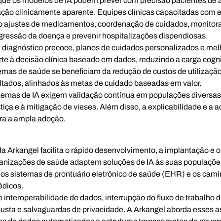
e os modelos de IA podem prever com precisão pacientes de al
ação clinicamente aparente. Equipes clínicas capacitadas com e
 ajustes de medicamentos, coordenação de cuidados, monitor
gressão da doença e prevenir hospitalizações dispendiosas.
ca diagnóstico precoce, planos de cuidados personalizados e mel
te à decisão clínica baseado em dados, reduzindo a carga cogni
stemas de saúde se beneficiam da redução de custos de utilizaçã
ultados, alinhados às metas de cuidado baseadas em valor.
emas de IA exigem validação contínua em populações diversas,
stiça e à mitigação de vieses. Além disso, a explicabilidade e a
ra a ampla adoção.
da Arkangel facilita o rápido desenvolvimento, a implantação e
anizações de saúde adaptem soluções de IA às suas populações 
 os sistemas de prontuário eletrônico de saúde (EHR) e os cam
édicos.
e interoperabilidade de dados, interrupção do fluxo de trabalho
busta e salvaguardas de privacidade. A Arkangel aborda esses 