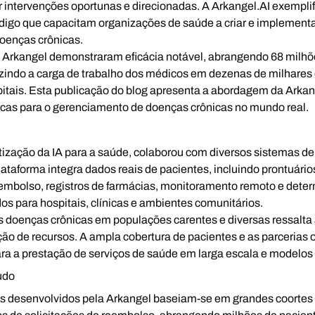
r intervenções oportunas e direcionadas. A Arkangel.AI exempli
igo que capacitam organizações de saúde a criar e implementa
doenças crônicas.
 Arkangel demonstraram eficácia notável, abrangendo 68 milh
zindo a carga de trabalho dos médicos em dezenas de milhares
itais. Esta publicação do blog apresenta a abordagem da Arkang
icas para o gerenciamento de doenças crônicas no mundo real.
atização da IA para a saúde, colaborou com diversos sistemas d
ataforma integra dados reais de pacientes, incluindo prontuári
eembolso, registros de farmácias, monitoramento remoto e deter
os para hospitais, clínicas e ambientes comunitários.
s doenças crônicas em populações carentes e diversas ressalta
ção de recursos. A ampla cobertura de pacientes e as parcerias
ara a prestação de serviços de saúde em larga escala e modelos
udo
desenvolvidos pela Arkangel baseiam-se em grandes coortes d