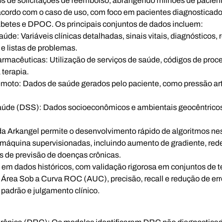
 de solicitações de reembolso, abrangendo milhões de pacient
e acordo com o caso de uso, com foco em pacientes diagnostica
iabetes e DPOC. Os principais conjuntos de dados incluem:
Saúde:
Variáveis clínicas detalhadas, sinais vitais, diagnósticos
e listas de problemas.
armacêuticas:
Utilização de serviços de saúde, códigos de pro
terapia.
emoto:
Dados de saúde gerados pelo paciente, como pressão arter
aúde (DSS):
Dados socioeconômicos e ambientais geocêntricos
da Arkangel permite o desenvolvimento rápido de algoritmos nes
 máquina supervisionadas, incluindo aumento de gradiente, red
s de previsão de doenças crônicas.
 em dados históricos, com validação rigorosa em conjuntos de t
rea Sob a Curva ROC (AUC), precisão, recall e redução de e
padrão e julgamento clínico.