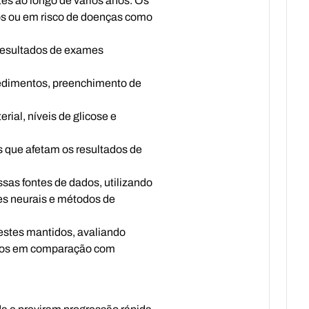
es ao longo de vários anos. Os
dos ou em risco de doenças como
, resultados de exames
cedimentos, preenchimento de
ial, níveis de glicose e
 que afetam os resultados de
sas fontes de dados, utilizando
es neurais e métodos de
estes mantidos, avaliando
rros em comparação com