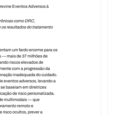
revine Eventos Adversos à
crônicas como DRC,
 os resultados do tratamento
sentam um fardo enorme para os
s — mais de 37 milhões de
ando riscos elevados de
lmente com a progressão da
denação inadequada do cuidado.
de eventos adversos, levando a
 se baseiam em diretrizes
ficação de risco personalizada.
úde multimodais — que
toramento remoto e
risco ocultos, prever a