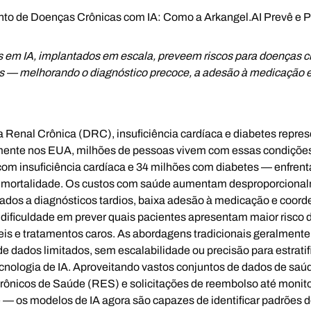
o de Doenças Crônicas com IA: Como a Arkangel.AI Prevê e P
em IA, implantados em escala, preveem riscos para doenças 
tes — melhorando o diagnóstico precoce, a adesão à medicação e
Renal Crônica (DRC), insuficiência cardíaca e diabetes repre
mente nos EUA, milhões de pessoas vivem com essas condiçõe
om insuficiência cardíaca e 34 milhões com diabetes — enfrent
e mortalidade. Os custos com saúde aumentam desproporciona
ados a diagnósticos tardios, baixa adesão à medicação e coor
 dificuldade em prever quais pacientes apresentam maior risco 
eis e tratamentos caros. As abordagens tradicionais geralmente
 de dados limitados, sem escalabilidade ou precisão para estrati
tecnologia de IA. Aproveitando vastos conjuntos de dados de sa
rônicos de Saúde (RES) e solicitações de reembolso até moni
— os modelos de IA agora são capazes de identificar padrões de 