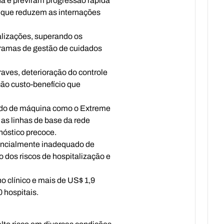
a e previram progressão rápida
s que reduzem as internações
alizações, superando os
gramas de gestão de cuidados
aves, deterioração do controle
ção custo-benefício que
ado de máquina como o Extreme
as linhas de base da rede
nóstico precoce.
otencialmente inadequado de
 dos riscos de hospitalização e
 clínico e mais de US$ 1,9
 hospitais.