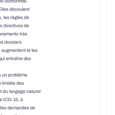
on-conformité.
Elles découlent
, les règles de
s directives de
onnements très
es dossiers
s augmentent et les
ui entraîne des
à un problème
é limitée des
nt du langage naturel
ge ICD-10, à
re des demandes de