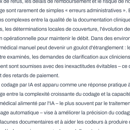
x de refus, les délais de remboursement et le risque de n
e sont rarement de simples « erreurs administratives ». 
ns complexes entre la qualité de la documentation clinique
s, les déterminations locales de couverture, l'évolution de
n opérationnelle pour maintenir le débit. Dans des envir
e médical manuel peut devenir un goulot d'étranglement : l
re examinés, les demandes de clarification aux clinicien
t sont soumises avec des inexactitudes évitables – ce q
et des retards de paiement.
e codage par IA est apparu comme une réponse pratique 
lage entre la complexité croissante du codage et la capacit
édical alimenté par l'IA – le plus souvent par le traiteme
sage automatique – vise à améliorer la précision du coda
les lacunes documentaires et à aider les codeurs à produi