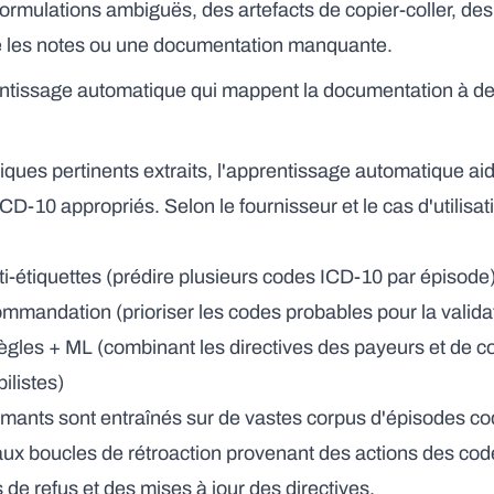
formulations ambiguës, des artefacts de copier-coller, des
re les notes ou une documentation manquante.
ntissage automatique qui mappent la documentation à d
iniques pertinents extraits, l'apprentissage automatique ai
ICD-10 appropriés. Selon le fournisseur et le cas d'utilisa
ti-étiquettes (prédire plusieurs codes ICD-10 par épisode
andation (prioriser les codes probables pour la validat
ègles + ML (combinant les directives des payeurs et de 
ilistes)
mants sont entraînés sur de vastes corpus d'épisodes cod
x boucles de rétroaction provenant des actions des code
s de refus et des mises à jour des directives.