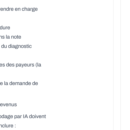
rendre en charge
édure
ns la note
 du diagnostic
es des payeurs (la
 de la demande de
 revenus
codage par IA doivent
nclure :