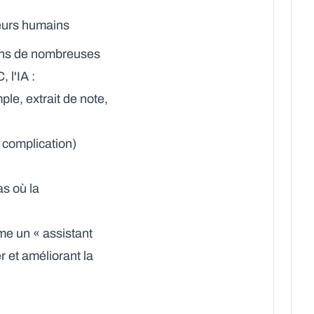
deurs humains
dans de nombreuses
 l'IA :
le, extrait de note,
, complication)
as où la
me un « assistant
 et améliorant la