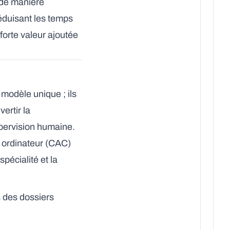
 de manière
réduisant les temps
forte valeur ajoutée
modèle unique ; ils
ertir la
upervision humaine.
r ordinateur (CAC)
pécialité et la
s des dossiers