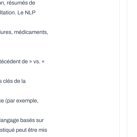
ion, résumés de
ltation. Le NLP
édures, médicaments,
técédent de » vs. «
s clés de la
ce (par exemple,
 langage basés sur
tiqué peut être mis