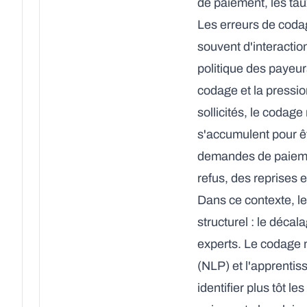
de paiement, les tau
Les erreurs de codag
souvent d'interactio
politique des payeur
codage et la pressio
sollicités, le codag
s'accumulent pour êt
demandes de paiemen
refus, des reprises 
Dans ce contexte, l
structurel : le déca
experts. Le codage m
(NLP) et l'apprentis
identifier plus tôt 