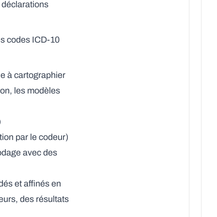
 déclarations
es codes ICD-10
de à cartographier
tion, les modèles
)
ion par le codeur)
codage avec des
és et affinés en
urs, des résultats