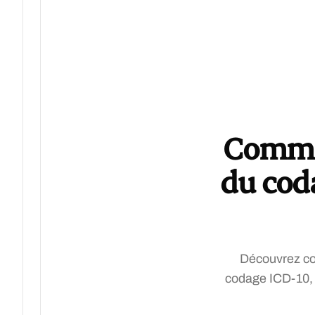
Commen
du coda
Découvrez com
codage ICD-10, 