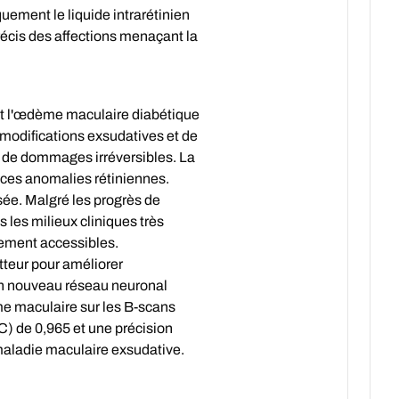
uement le liquide intrarétinien
récis des affections menaçant la
et l'œdème maculaire diabétique
 modifications exsudatives et de
on de dommages irréversibles. La
 ces anomalies rétiniennes.
sée. Malgré les progrès de
les milieux cliniques très
ilement accessibles.
etteur pour améliorer
, un nouveau réseau neuronal
me maculaire sur les B-scans
) de 0,965 et une précision
a maladie maculaire exsudative.