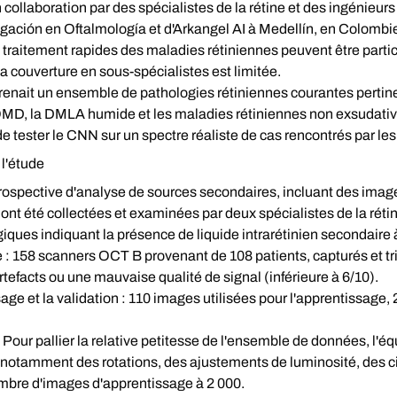
collaboration par des spécialistes de la rétine et des ingénieu
stigación en Oftalmología et d'Arkangel AI à Medellín, en Colomb
le traitement rapides des maladies rétiniennes peuvent être partic
a couverture en sous-spécialistes est limitée.
enait un ensemble de pathologies rétiniennes courantes pertinen
'OMD, la DMLA humide et les maladies rétiniennes non exsudat
de tester le CNN sur un spectre réaliste de cas rencontrés par les 
l'étude
trospective d'analyse de sources secondaires, incluant des ima
ont été collectées et examinées par deux spécialistes de la rétine
ques indiquant la présence de liquide intrarétinien secondaire
 :
158 scanners OCT B provenant de 108 patients, capturés et tri
efacts ou une mauvaise qualité de signal (inférieure à 6/10).
age et la validation :
110 images utilisées pour l'apprentissage, 2
Pour pallier la relative petitesse de l'ensemble de données, l'é
notamment des rotations, des ajustements de luminosité, des c
mbre d'images d'apprentissage à 2 000.