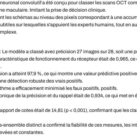
euronal convolutif a été conçu pour classer les scans OCT comm
me maculaire. Imitant la prise de décision clinique.
nt les schémas au niveau des pixels correspondant à une accumu
ubtiles sur lesquelles s'appuient les experts humains, tout en a
omplexe.
: Le modèle a classé avec précision 27 images sur 28, soit une p
caractéristique de fonctionnement du récepteur était de 0,965, ce
.
ion a atteint 97,9 %, ce qui montre une valeur prédictive positive 
ne détection robuste des vrais positifs.
ithme a efficacement minimisé les faux positifs. positifs.
que de la précision et du rappel était de 0,934, ce qui met en
apport de cotes était de 14,81 (p < 0,001), confirmant que les cla
s-ensemble distinct a confirmé la fiabilité de ces mesures, les in
evées et constantes.