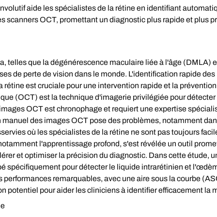
lutif aide les spécialistes de la rétine en identifiant automatiq
es scanners OCT, promettant un diagnostic plus rapide et plus p
a, telles que la dégénérescence maculaire liée à l'âge (DMLA) 
es de perte de vision dans le monde. L'identification rapide des
a rétine est cruciale pour une intervention rapide et la préventi
ue (OCT) est la technique d'imagerie privilégiée pour détecter
 images OCT est chronophage et requiert une expertise spéciali
men manuel des images OCT pose des problèmes, notamment dans 
ervies où les spécialistes de la rétine ne sont pas toujours fac
 et notamment l'apprentissage profond, s'est révélée un outil prom
élérer et optimiser la précision du diagnostic. Dans cette étude
é spécifiquement pour détecter le liquide intrarétinien et l'œdè
performances remarquables, avec une aire sous la courbe (ASC
n potentiel pour aider les cliniciens à identifier efficacement l
de