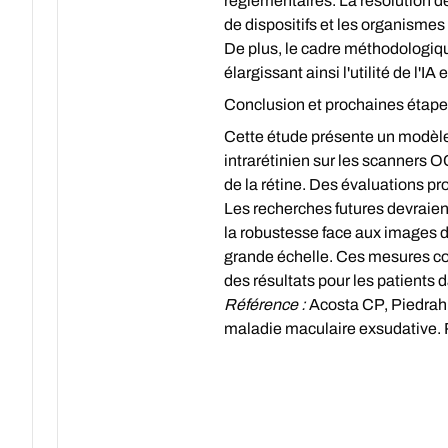
réglementaires. La résolution d
de dispositifs et les organisme
De plus, le cadre méthodologique
élargissant ainsi l'utilité de l'I
Conclusion et prochaines étap
Cette étude présente un modèle 
intrarétinien sur les scanners O
de la rétine. Des évaluations pro
Les recherches futures devraien
la robustesse face aux images de
grande échelle. Ces mesures con
des résultats pour les patients 
Référence :
Acosta CP, Piedrahit
maladie maculaire exsudative. R