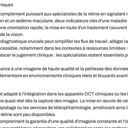
iniques
 complément puissant aux spécialistes de la rétine en signalan
nien et un œdème maculaire, deux indicateurs clés d'une maladie
une orientation rapide, la mise en route d'un traitement (souven
de la vision.
iagnostique cruciale peut simplifier les flux de travail, alléger la
ccessible, notamment dans les contextes à ressources limitées. C
acer le jugement clinique ; les spécialistes restent essentiels pou
dance à une imagerie de haute qualité et la petitesse des donné
lémentaire en environnements cliniques réels et bruyants avant
adapté à l'intégration dans les appareils OCT cliniques ou les 
 quasi réel dès la capture des images. La mise en œuvre de cet
istage ou les services de téléophtalmologie, améliorant ainsi l
 rétine sont peu disponibles.
mprennent la garantie d'une qualité d'imagerie constante et l'o