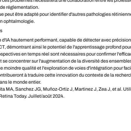
e ces problèmes nécessitera une collaboration entre les professi
s de réglementation.
 peut être adapté pour identifier d'autres pathologies rétinienne
A en ophtalmologie.
es
d'IA hautement performant, capable de détecter avec précision 
CT, démontrant ainsi le potentiel de l'apprentissage profond pour
spectives en temps réel sont nécessaires pour confirmer l'efficaci
t se concentrer sur l'augmentation de la diversité des ensemble
 moindre qualité et l'exploration de voies d'intégration pour faci
tribueront à traduire cette innovation du contexte de la recher
dans le monde entier.
a MA, Sanchez JG, Muñoz-Ortiz J, Martinez J, Zea J, et al. Utilisa
etina Today. Juillet/août 2024.