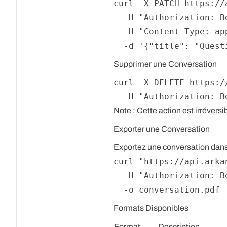
curl -X PATCH https://
  -H 
"Authorization: B
  -H 
"Content-Type: ap
  -d 
'{"title": "Quest
Supprimer une Conversation
curl -X DELETE https:/
  -H 
"Authorization: B
Note :
Cette action est irrévers
Exporter une Conversation
Exportez une conversation dans 
curl 
"https://api.arka
  -H 
"Authorization: B
Formats Disponibles
Format
Description