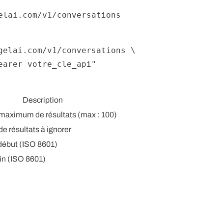
gelai.com/v1/conversations \

earer votre_cle_api"
Description
aximum de résultats (max : 100)
e résultats à ignorer
début (ISO 8601)
fin (ISO 8601)