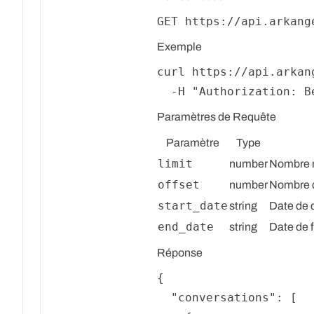
Exemple
curl https://api.arkan
  -H 
"Authorization: B
Paramètres de Requête
Paramètre
Type
limit
number
Nombre m
offset
number
Nombre d
start_date
string
Date de 
end_date
string
Date de 
Réponse
{
"conversations"
:
[