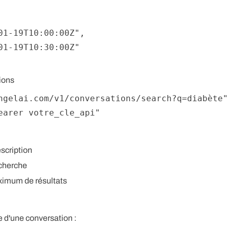
01-19T10:00:00Z"
,
01-19T10:30:00Z"
ions
ngelai.com/v1/conversations/search?q=diabète"
earer votre_cle_api"
scription
cherche
imum de résultats
re d'une conversation :