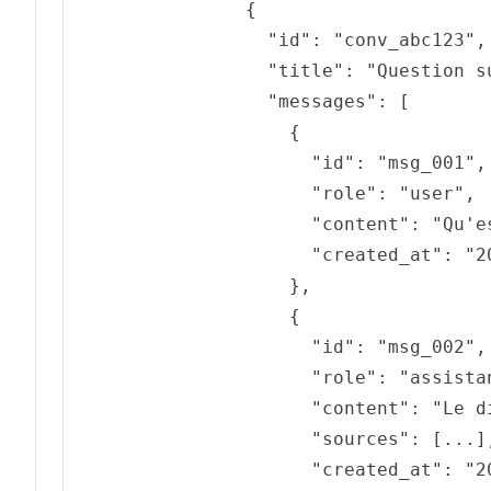
{
"id"
:
"conv_abc123"
,
"title"
:
"Question s
"messages"
:
[
{
"id"
:
"msg_001"
,
"role"
:
"user"
,
"content"
:
"Qu'e
"created_at"
:
"2
}
,
{
"id"
:
"msg_002"
,
"role"
:
"assista
"content"
:
"Le d
"sources"
:
[
...
]
"created_at"
:
"2