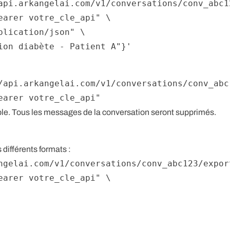
api.arkangelai.com/v1/conversations/conv_abc12
earer votre_cle_api"
 \

plication/json"
 \

ion diabète - Patient A"}'
/api.arkangelai.com/v1/conversations/conv_abc1
earer votre_cle_api"
ible. Tous les messages de la conversation seront supprimés.
différents formats :
ngelai.com/v1/conversations/conv_abc123/expor
earer votre_cle_api"
 \
