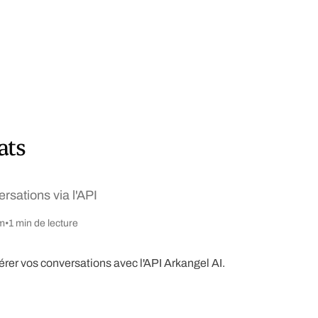
ats
rsations via l'API
m
•
1
min de lecture
gérer vos conversations avec l'API Arkangel AI.