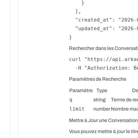
}
]
,
"created_at"
:
"2026-
"updated_at"
:
"2026-
}
Rechercher dans les Conversat
curl 
"https://api.arka
  -H 
"Authorization: B
Paramètres de Recherche
Paramètre
Type
De
q
string
Terme de re
limit
number
Nombre max
Mettre à Jour une Conversation
Vous pouvez mettre à jour le tit