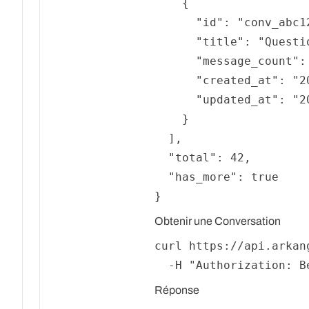
{
"id"
:
"conv_abc1
"title"
:
"Questi
"message_count"
:
"created_at"
:
"2
"updated_at"
:
"2
}
]
,
"total"
:
42
,
"has_more"
:
true
}
Obtenir une Conversation
curl https://api.arkan
  -H 
"Authorization: B
Réponse