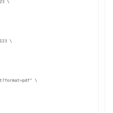
3 \

23 \

t?format=pdf"
 \
