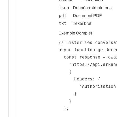
json
Données structurées
pdf
Document PDF
txt
Texte brut
Exemple Complet
// Lister les conversa
async
function
getRece
const
 response = 
awa
'https://api.arkan
    {

headers
: {

'Authorization
      }

    }

  );
