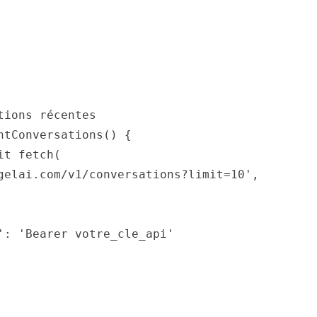
tions récentes
ntConversations
(
) {

it
fetch
(

gelai.com/v1/conversations?limit=10'
,

'
: 
'Bearer votre_cle_api'