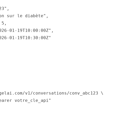
23"
,
on sur le diabète"
,
5
,
026-01-19T10:00:00Z"
,
026-01-19T10:30:00Z"
gelai.com/v1/conversations/conv_abc123 \

earer votre_cle_api"