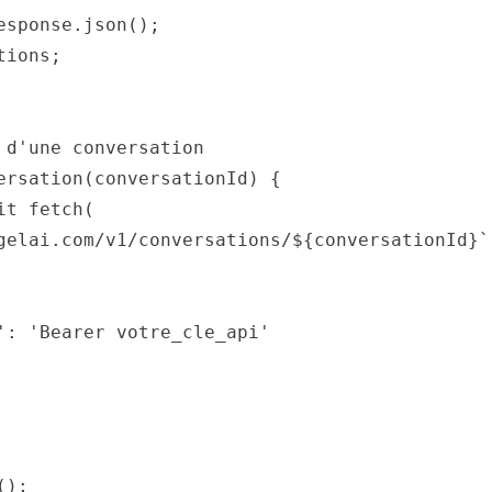
esponse.
json
();

tions
;

 d'une conversation
ersation
(
conversationId
) {

it
fetch
(

gelai.com/v1/conversations/
${conversationId}
`
'
: 
'Bearer votre_cle_api'
();
