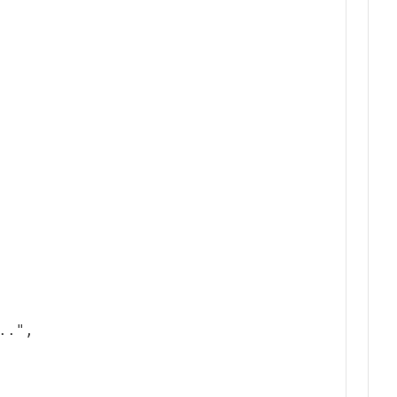
.."
,