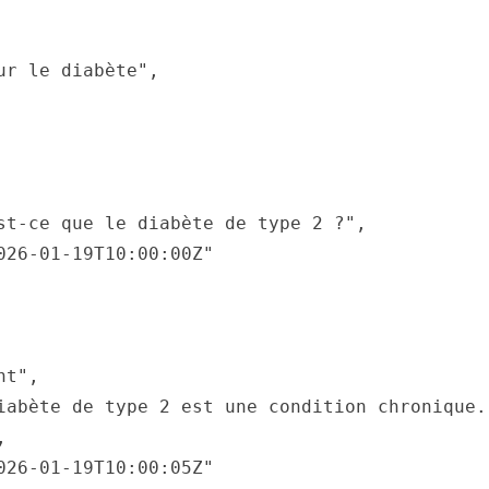
ur le diabète"
,
st-ce que le diabète de type 2 ?"
,
026-01-19T10:00:00Z"
nt"
,
iabète de type 2 est une condition chronique.
,
026-01-19T10:00:05Z"