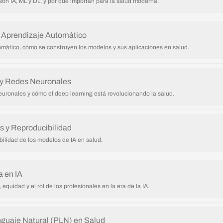
on IA, ML y DL, y por qué importan para la salud moderna.
 Aprendizaje Automático
tomático, cómo se construyen los modelos y sus aplicaciones en salud.
 y Redes Neuronales
euronales y cómo el deep learning está revolucionando la salud.
s y Reproducibilidad
abilidad de los modelos de IA en salud.
a en IA
 equidad y el rol de los profesionales en la era de la IA.
guaje Natural (PLN) en Salud