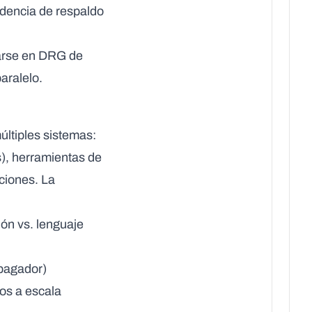
idencia de respaldo
rarse en DRG de
aralelo.
últiples sistemas:
), herramientas de
aciones. La
ión vs. lenguaje
 pagador)
ros a escala