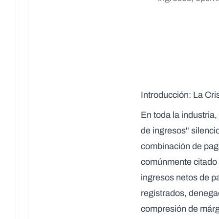
Introducción: La Cri
En toda la industria
de ingresos" silenci
combinación de pagad
comúnmente citado s
ingresos netos de p
registrados, denegac
compresión de márge