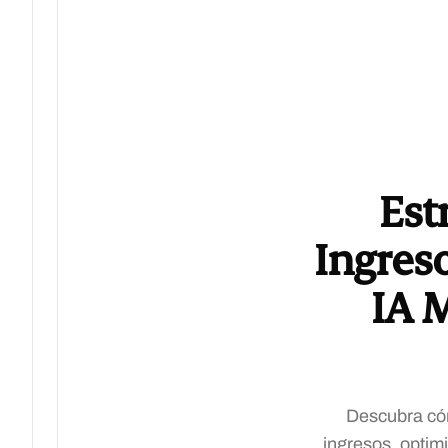
Est
Ingreso
IA 
Descubra cómo
ingresos, optim