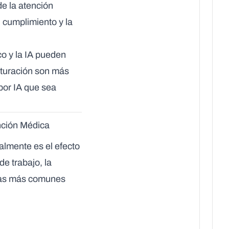
de la atención
 cumplimiento y la
co y la IA pueden
acturación son más
por IA que sea
nción Médica
ralmente es el efecto
de trabajo, la
rías más comunes