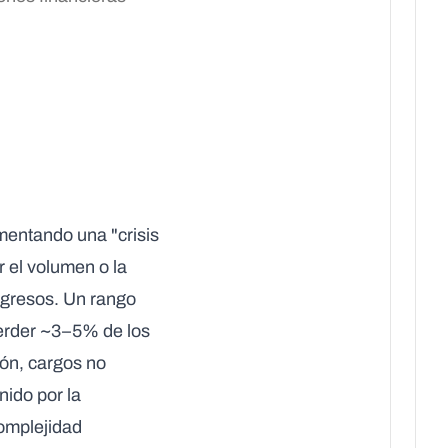
mentando una "crisis
r el volumen o la
ingresos. Un rango
erder
~3–5% de los
ión, cargos no
nido por la
complejidad