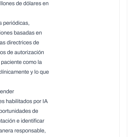
llones de dólares en
s periódicas,
ciones basadas en
s directrices de
tos de autorización
l paciente como la
clínicamente y lo que
pender
s habilitados por IA
oportunidades de
ción e identificar
manera responsable,