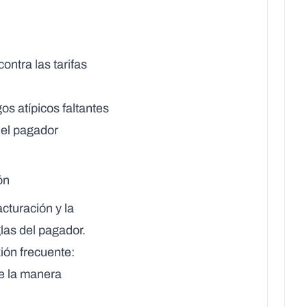
ontra las tarifas
s atípicos faltantes
del pagador
ón
cturación y la
las del pagador.
ión frecuente:
e la manera