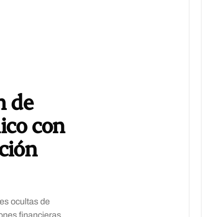
n de
nico con
ción
des ocultas de
ones financieras