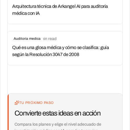
Arquitectura técnica de Arkangel AI para auditoría
médica con IA
jun 17, 2026
Auditoria medica
•
03
min read
Qué es una glosa médica y cómo se clasifica: guía
según la Resolución 3047 de 2008
TU PRÓXIMO PASO
Convierte estas ideas en acción
Compara los planes y elige el nivel adecuado de