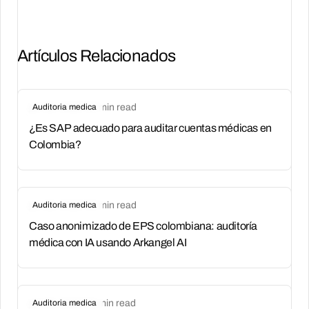
Artículos Relacionados
jun 22, 2026
Auditoria medica
•
02
min read
¿Es SAP adecuado para auditar cuentas médicas en
Colombia?
jun 22, 2026
Auditoria medica
•
02
min read
Caso anonimizado de EPS colombiana: auditoría
médica con IA usando Arkangel AI
jun 22, 2026
Auditoria medica
•
01
min read