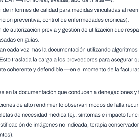
s MEAT —monitorear, evaluar, abordar/tratar—).
n de
informes de calidad
para medidas vinculadas al reemb
nción preventiva, control de enfermedades crónicas).
n de
autorización previa y gestión de utilización
que respal
asadas en guías.
an cada vez más la documentación utilizando algoritmos
. Esto traslada la carga a los proveedores para asegurar qu
te coherente y defendible —en el momento de la factura
s en la documentación que conducen a denegaciones y fa
ciones de alto rendimiento observan modos de falla recur
pletas de necesidad médica
(ej., síntomas e impacto func
tificación de imágenes no indicada, terapia conservador
ntos).