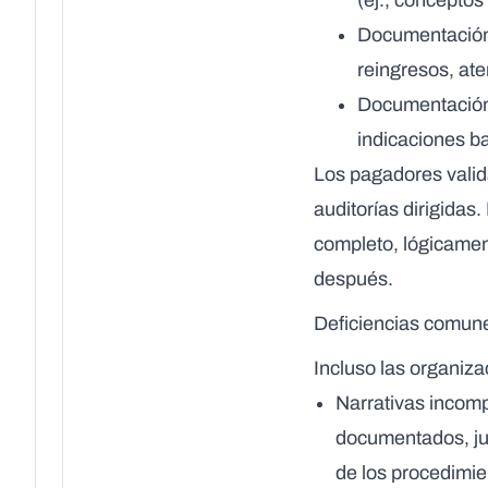
(ej., concepto
Documentació
reingresos, ate
Documentació
indicaciones b
Los pagadores valid
auditorías dirigidas
completo, lógicamen
después.
Deficiencias comune
Incluso las organiza
Narrativas incom
documentados, jus
de los procedimie