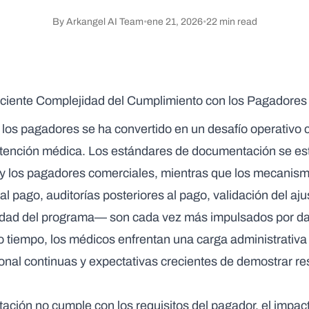
By
Arkangel AI Team
•
ene 21, 2026
•
22
min read
eciente Complejidad del Cumplimiento con los Pagadores
los pagadores se ha convertido en un desafío operativo c
atención médica. Los estándares de documentación se e
y los pagadores comerciales, mientras que los mecanism
l pago, auditorías posteriores al pago, validación del aju
ridad del programa— son cada vez más impulsados por d
o tiempo, los médicos enfrentan una carga administrativa
sonal continuas y expectativas crecientes de demostrar r
ción no cumple con los requisitos del pagador, el impac