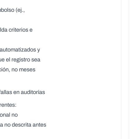
olso (ej.,
da criterios e
 automatizados y
e el registro sea
ción, no meses
llas en auditorías
rentes:
ional no
a no descrita antes