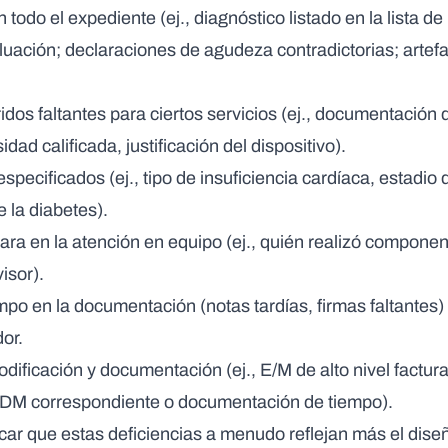
n todo el expediente
(ej., diagnóstico listado en la lista 
luación; declaraciones de agudeza contradictorias; artefa
dos faltantes
para ciertos servicios (ej., documentación 
dad calificada, justificación del dispositivo).
especificados
(ej., tipo de insuficiencia cardíaca, estadio
 la diabetes).
lara
en la atención en equipo (ej., quién realizó componen
isor).
mpo en la documentación
(notas tardías, firmas faltantes
or.
odificación y documentación
(ej., E/M de alto nivel factur
DM correspondiente o documentación de tiempo).
ar que estas deficiencias a menudo reflejan más el diseñ