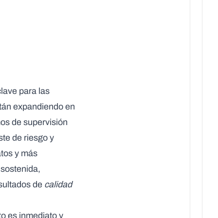
lave para las
stán expandiendo en
os de supervisión
ste de riesgo y
atos y más
 sostenida,
esultados de
calidad
to es inmediato y