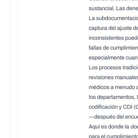
sustancial. Las dene
La subdocumentación 
captura del ajuste 
inconsistentes puede
fallas de cumplimie
especialmente cuand
Los procesos tradic
revisiones manuales 
médicos a menudo ap
los departamentos, l
codificación y CDI 
—después del encuen
Aquí es donde la
do
para el cumplimient