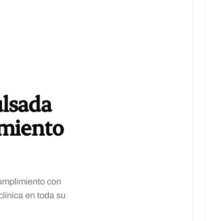
lsada
imiento
umplimiento con
clínica en toda su