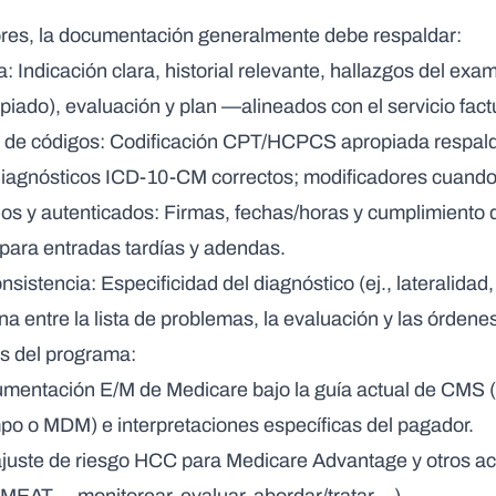
res, la documentación generalmente debe respaldar:
a
: Indicación clara, historial relevante, hallazgos del ex
piado), evaluación y plan —alineados con el servicio fact
 de códigos
: Codificación CPT/HCPCS apropiada respald
iagnósticos ICD-10-CM correctos; modificadores cuando
os y autenticados
: Firmas, fechas/horas y cumplimiento d
para entradas tardías y adendas.
onsistencia
: Especificidad del diagnóstico (ej., lateralida
na entre la lista de problemas, la evaluación y las órdene
as del programa
:
umentación E/M de Medicare
bajo la guía actual de CMS (e
po o MDM) e interpretaciones específicas del pagador.
ajuste de riesgo HCC
para Medicare Advantage y otros ac