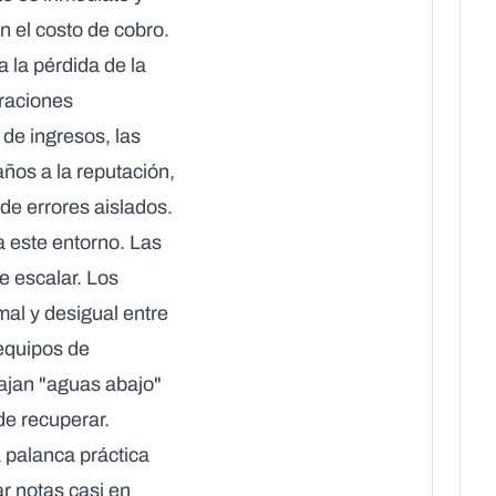
n el costo de cobro.
 la pérdida de la
araciones
de ingresos, las
ños a la reputación,
de errores aislados.
 este entorno. Las
e escalar. Los
al y desigual entre
 equipos de
bajan "aguas abajo"
de recuperar.
palanca práctica
r notas casi en