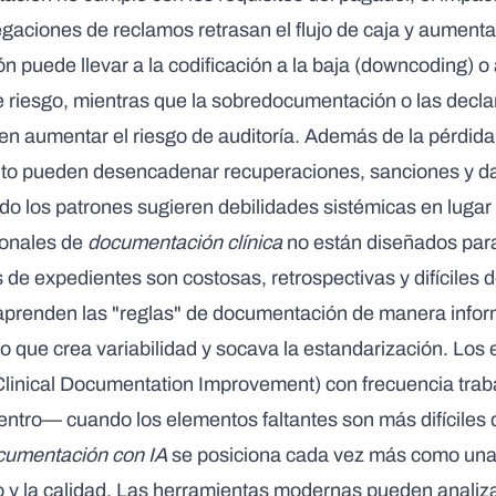
gaciones de reclamos retrasan el flujo de caja y aumenta
puede llevar a la codificación a la baja (downcoding) o a
de riesgo, mientras que la sobredocumentación o las decl
n aumentar el riesgo de auditoría. Además de la pérdida 
nto pueden desencadenar recuperaciones, sanciones y da
o los patrones sugieren debilidades sistémicas en lugar 
ionales de
documentación clínica
no están diseñados para
de expedientes son costosas, retrospectivas y difíciles d
renden las "reglas" de documentación de manera inform
o que crea variabilidad y socava la estandarización. Los
(Clinical Documentation Improvement) con frecuencia tra
tro— cuando los elementos faltantes son más difíciles 
cumentación con IA
se posiciona cada vez más como una 
o y la calidad. Las herramientas modernas pueden analiza