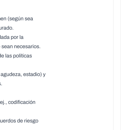
amen (según sea
urado.
ada por la
 sean necesarios.
e las políticas
d, agudeza, estadio) y
s.
j., codificación
uerdos de riesgo