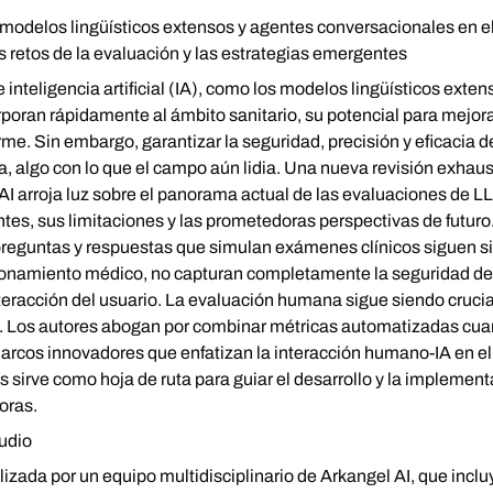
odelos lingüísticos extensos y agentes conversacionales en el 
s retos de la evaluación y las estrategias emergentes
inteligencia artificial (IA), como los modelos lingüísticos exte
poran rápidamente al ámbito sanitario, su potencial para mejora
rme. Sin embargo, garantizar la seguridad, precisión y eficacia 
, algo con lo que el campo aún lidia. Una nueva revisión exhausti
AI arroja luz sobre el panorama actual de las evaluaciones de L
es, sus limitaciones y las prometedoras perspectivas de futuro. 
preguntas y respuestas que simulan exámenes clínicos siguen si
zonamiento médico, no capturan completamente la seguridad del 
interacción del usuario. La evaluación humana sigue siendo cruci
a. Los autores abogan por combinar métricas automatizadas cuan
arcos innovadores que enfatizan la interacción humano-IA en el
s sirve como hoja de ruta para guiar el desarrollo y la implement
oras.
tudio
alizada por un equipo multidisciplinario de Arkangel AI, que inc