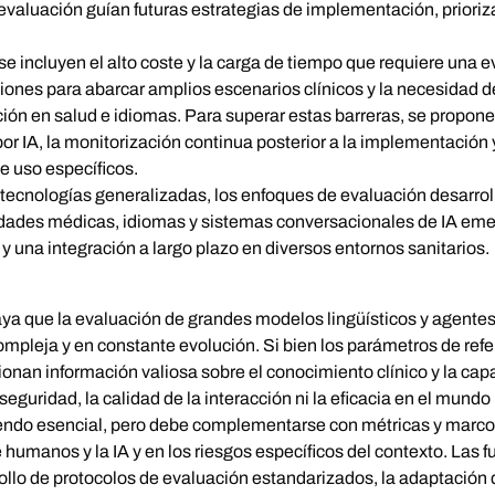
 evaluación guían futuras estrategias de implementación, prioriz
.
 se incluyen el alto coste y la carga de tiempo que requiere una
ciones para abarcar amplios escenarios clínicos y la necesidad d
ación en salud e idiomas. Para superar estas barreras, se prop
or IA, la monitorización continua posterior a la implementación
 uso específicos.
ecnologías generalizadas, los enfoques de evaluación desarroll
idades médicas, idiomas y sistemas conversacionales de IA emer
 y una integración a largo plazo en diversos entornos sanitarios.
aya que la evaluación de grandes modelos lingüísticos y agente
mpleja y en constante evolución. Si bien los parámetros de refe
onan información valiosa sobre el conocimiento clínico y la ca
eguridad, la calidad de la interacción ni la eficacia en el mundo 
ndo esencial, pero debe complementarse con métricas y marcos
 humanos y la IA y en los riesgos específicos del contexto. Las f
rollo de protocolos de evaluación estandarizados, la adaptación 