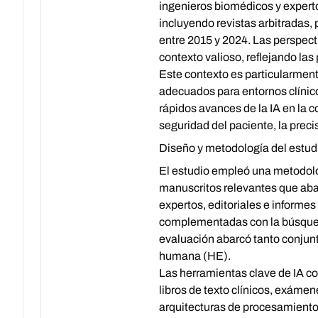
ingenieros biomédicos y expert
incluyendo revistas arbitradas,
entre 2015 y 2024. Las perspect
contexto valioso, reflejando las
Este contexto es particularment
adecuados para entornos clínico
rápidos avances de la IA en la c
seguridad del paciente, la preci
Diseño y metodología del estud
El estudio empleó una metodologí
manuscritos relevantes que aba
expertos, editoriales e inform
complementadas con la búsqueda 
evaluación abarcó tanto conju
humana (HE).
Las herramientas clave de IA c
libros de texto clínicos, exáme
arquitecturas de procesamient