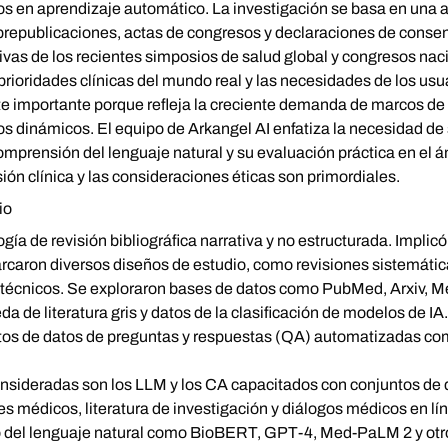
os en aprendizaje automático. La investigación se basa en una 
 prepublicaciones, actas de congresos y declaraciones de conse
ivas de los recientes simposios de salud global y congresos na
 prioridades clínicas del mundo real y las necesidades de los usu
e importante porque refleja la creciente demanda de marcos de e
s dinámicos. El equipo de Arkangel AI enfatiza la necesidad de 
omprensión del lenguaje natural y su evaluación práctica en el á
sión clínica y las consideraciones éticas son primordiales.
io
a de revisión bibliográfica narrativa y no estructurada. Implicó
rcaron diversos diseños de estudio, como revisiones sistemátic
es técnicos. Se exploraron bases de datos como PubMed, Arxiv, 
de literatura gris y datos de la clasificación de modelos de IA
ntos de datos de preguntas y respuestas (QA) automatizadas c
onsideradas son los LLM y los CA capacitados con conjuntos de
nes médicos, literatura de investigación y diálogos médicos en 
o del lenguaje natural como BioBERT, GPT-4, Med-PaLM 2 y otr