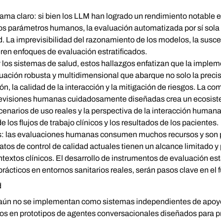
ama claro: si bien los LLM han logrado un rendimiento notable 
los parámetros humanos, la evaluación automatizada por sí sola 
ad. La imprevisibilidad del razonamiento de los modelos, la susce
ren enfoques de evaluación estratificados.
 y los sistemas de salud, estos hallazgos enfatizan que la impl
ación robusta y multidimensional que abarque no solo la precis
n, la calidad de la interacción y la mitigación de riesgos. La c
revisiones humanas cuidadosamente diseñadas crea un ecosiste
narios de uso reales y la perspectiva de la interacción humana e
 los flujos de trabajo clínicos y los resultados de los pacientes.
s: las evaluaciones humanas consumen muchos recursos y son pr
atos de control de calidad actuales tienen un alcance limitado y
extos clínicos. El desarrollo de instrumentos de evaluación est
ácticos en entornos sanitarios reales, serán pasos clave en el f
d
aún no se implementan como sistemas independientes de apoyo
os en prototipos de agentes conversacionales diseñados para pr