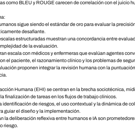
as como BLEU y ROUGE carecen de correlación con el juicio hu
na:
umanos sigue siendo el estándar de oro para evaluar la precisión,
ticamente desafiante.
n escalas estructuradas muestran una concordancia entre evalu
omplejidad de la evaluación.
an escala con médicos y enfermeras que evalúan agentes conve
con el paciente, el razonamiento clínico y los problemas de segu
uación proponen integrar la revisión humana con la puntuación a
cia.
acción Humana (EHI) se centran en la brecha sociotécnica, midi
la finalización de tareas en los flujos de trabajo clínicos.
 identificación de riesgos, el uso contextual y la dinámica de c
a guiar el diseño y la implementación.
 la deliberación reflexiva entre humanos e IA son prometedore
o riesgo.