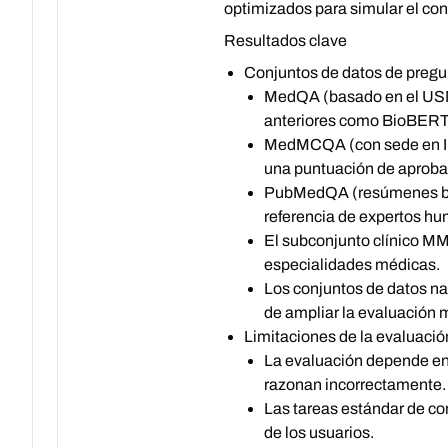
optimizados para simular el con
Resultados clave
Conjuntos de datos de pregu
MedQA (basado en el USM
anteriores como BioBERTL
MedMCQA (con sede en Indi
una puntuación de aproba
PubMedQA (resúmenes bio
referencia de expertos h
El subconjunto clínico MM
especialidades médicas.
Los conjuntos de datos n
de ampliar la evaluación m
Limitaciones de la evaluació
La evaluación depende en 
razonan incorrectamente.
Las tareas estándar de con
de los usuarios.