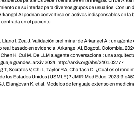
 esfuerzos paralelos deben centrarse en la integración de Arkange
miento de su interfaz para diversos grupos de usuarios. Con un d
rkangel AI podrían convertirse en activos indispensables en la
 centrada en el paciente.
, Llano I, Zea J. Validación preliminar de Arkangel AI: un agent
 real basado en evidencia. Arkangel AI, Bogotá, Colombia, 202
W, Chen K, Cui M. De LLM a agente conversacional: una arquite
nguaje grandes. arXiv 2024.
http://arxiv.org/abs/2401.02777
 T, Socrates V, Chi L, Taylor RA, Chartash D. ¿Cuál es el rend
 de los Estados Unidos (USMLE)? JMIR Med Educ. 2023;9:e45
J, Elangovan K, et al. Modelos de lenguaje extenso en medici