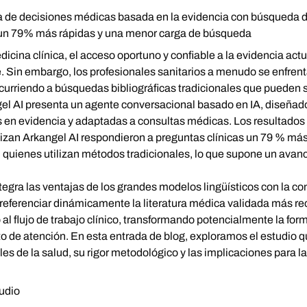
a de decisiones médicas basada en la evidencia con búsqueda de
 un 79% más rápidas y una menor carga de búsqueda
icina clínica, el acceso oportuno y confiable a la evidencia ac
. Sin embargo, los profesionales sanitarios a menudo se enfren
curriendo a búsquedas bibliográficas tradicionales que pueden 
gel AI presenta un agente conversacional basado en IA, diseñad
s en evidencia y adaptadas a consultas médicas. Los resultados 
ilizan Arkangel AI respondieron a preguntas clínicas un 79 % m
uienes utilizan métodos tradicionales, lo que supone un avanc
egra las ventajas de los grandes modelos lingüísticos con la co
y referenciar dinámicamente la literatura médica validada más re
l flujo de trabajo clínico, transformando potencialmente la for
 de atención. En esta entrada de blog, exploramos el estudio q
es de la salud, su rigor metodológico y las implicaciones para la 
tudio