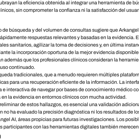
ubrayan la eficiencia obtenida al integrar una herramienta de 
ínicos, sin comprometer la confianza ni la satisfacción del usuar
o de búsqueda y del volumen de consultas sugiere que Arkangel A
r rápidamente respuestas relevantes y basadas en la evidencia. 
les sanitarios, agilizar la toma de decisiones y, en última instan
ante la incorporación oportuna de la mejor evidencia disponible.
n además que los profesionales clínicos consideran la herramient
 uso continuado.
eda tradicionales, que a menudo requieren múltiples plataforma
icas para una recuperación eficiente de la información. La inter
va e interactiva de navegar por bases de conocimiento médico co
a en la evidencia en entornos clínicos con mucha actividad.
reliminar de estos hallazgos, es esencial una validación adicio
n no ha evaluado la precisión diagnóstica ni los resultados de l
gel AI, áreas propicias para futuras investigaciones. Los posible
los participantes con las herramientas digitales también merecen
d