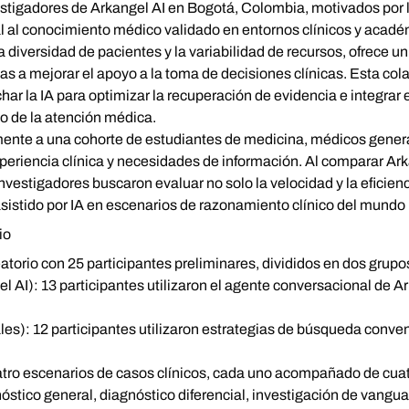
vestigadores de Arkangel AI en Bogotá, Colombia, motivados por
l al conocimiento médico validado en entornos clínicos y académ
 diversidad de pacientes y la variabilidad de recursos, ofrece u
s a mejorar el apoyo a la toma de decisiones clínicas. Esta cola
har la IA para optimizar la recuperación de evidencia e integrar 
ajo de la atención médica.
mente a una cohorte de estudiantes de medicina, médicos general
xperiencia clínica y necesidades de información. Al comparar Ar
vestigadores buscaron evaluar no solo la velocidad y la eficienc
sistido por IA en escenarios de razonamiento clínico del mundo 
io
atorio con 25 participantes preliminares, divididos en dos grupo
l AI):
13 participantes utilizaron el agente conversacional de A
les):
12 participantes utilizaron estrategias de búsqueda conve
atro escenarios de casos clínicos, cada uno acompañado de cu
stico general, diagnóstico diferencial, investigación de vangu