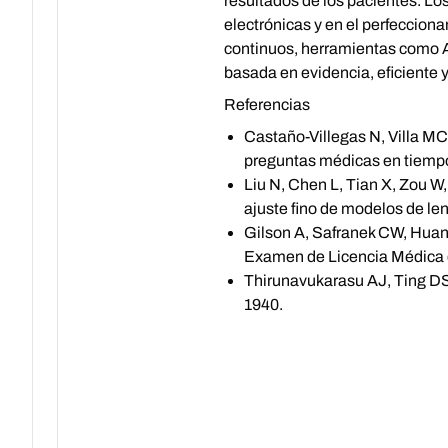
resultados de los pacientes. Los
electrónicas y en el perfecciona
continuos, herramientas como A
basada en evidencia, eficiente y
Referencias
Castaño-Villegas N, Villa MC
preguntas médicas en tiempo
Liu N, Chen L, Tian X, Zou 
ajuste fino de modelos de le
Gilson A, Safranek CW, Huang
Examen de Licencia Médica
Thirunavukarasu AJ, Ting DS
1940.