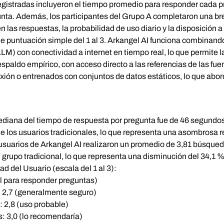
registradas incluyeron el tiempo promedio para responder cada 
nta. Además, los participantes del Grupo A completaron una br
 en las respuestas, la probabilidad de uso diario y la disposición
de puntuación simple del 1 al 3. Arkangel AI funciona combinan
M) con conectividad a internet en tiempo real, lo que permite 
spaldo empírico, con acceso directo a las referencias de las fue
ión o entrenados con conjuntos de datos estáticos, lo que abord
diana del tiempo de respuesta por pregunta fue de 46 segundos
 de los usuarios tradicionales, lo que representa una asombrosa 
usuarios de Arkangel AI realizaron un promedio de 3,81 búsqued
 grupo tradicional, lo que representa una disminución del 34,1 %
d del Usuario (escala del 1 al 3):
til para responder preguntas)
: 2,7 (generalmente seguro)
: 2,8 (uso probable)
 3,0 (lo recomendaría)