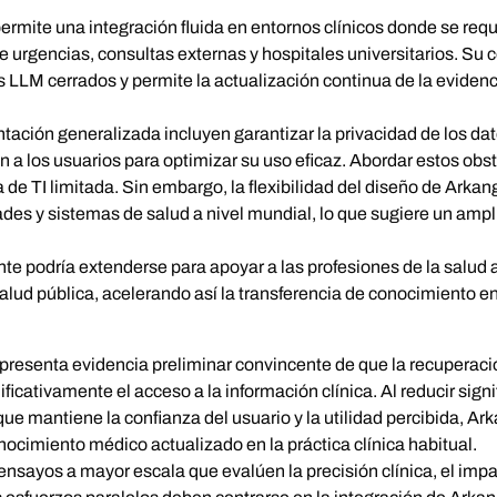
permite una integración fluida en entornos clínicos donde se req
e urgencias, consultas externas y hospitales universitarios. Su 
mas LLM cerrados y permite la actualización continua de la evide
ación generalizada incluyen garantizar la privacidad de los dat
ón a los usuarios para optimizar su uso eficaz. Abordar estos ob
 de TI limitada. Sin embargo, la flexibilidad del diseño de Arkan
ades y sistemas de salud a nivel mundial, lo que sugiere un ampl
e podría extenderse para apoyar a las profesiones de la salud a
 salud pública, acelerando así la transferencia de conocimiento 
I presenta evidencia preliminar convincente de que la recuperaci
icativamente el acceso a la información clínica. Al reducir signi
ue mantiene la confianza del usuario y la utilidad percibida, Ark
nocimiento médico actualizado en la práctica clínica habitual.
s ensayos a mayor escala que evalúen la precisión clínica, el impa