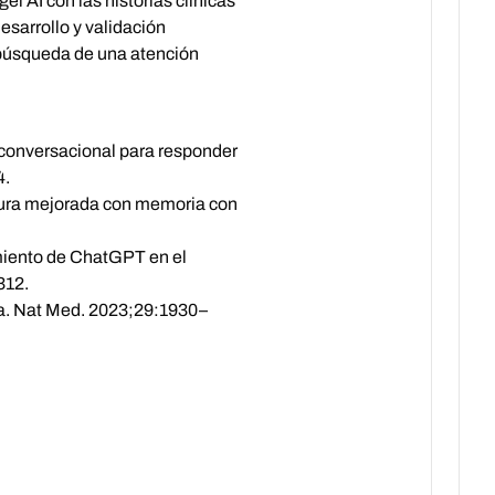
l AI con las historias clínicas
esarrollo y validación
 búsqueda de una atención
e conversacional para responder
4.
ctura mejorada con memoria con
imiento de ChatGPT en el
312.
na. Nat Med. 2023;29:1930–